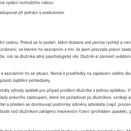
 na vydání rozhodčího nálezu
stupovat při jednání s exekutorem
 cestou. Pokud se to podaří, klient dostane své peníze rychleji a ne
oznámení, ve kterém ho seznámím s tím, že jsem převzala právní zastou
 má na dlužníka silný psychologický vliv. Dlužník si zároveň uvědomí,
ky a seznámím ho se situací. Nemá-li prostředky na zaplacení celého d
způsob zajištění pohledávky.
tráty výhody splátek pro případ prodlení dlužníka s jednou splátkou. V
klady právního zastoupení, které lze požadovat po dlužníkovi, vznikají
tel a předem se domlouvají podmínky odměny advokáta (např. procente
bude vůči dlužníkovi zahájeno insolvenční řízení (prohlášen úpadek), p