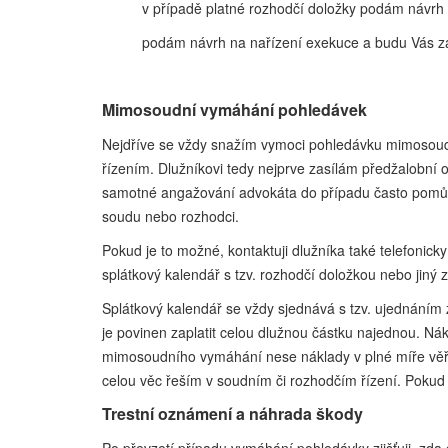
v případě platné rozhodčí doložky podám návrh
podám návrh na nařízení exekuce a budu Vás za
Mimosoudní vymáhání pohledávek
Nejdříve se vždy snažím vymoci pohledávku mimosoudní
řízením. Dlužníkovi tedy nejprve zasílám předžalobní 
samotné angažování advokáta do případu často pomůže,
soudu nebo rozhodci.
Pokud je to možné, kontaktuji dlužníka také telefonic
splátkový kalendář s tzv. rozhodčí doložkou nebo jiný 
Splátkový kalendář se vždy sjednává s tzv. ujednáním z
je povinen zaplatit celou dlužnou částku najednou. Ná
mimosoudního vymáhání nese náklady v plné míře věři
celou věc řeším v soudním či rozhodčím řízení. Pokud 
Trestní oznámení a náhrada škody