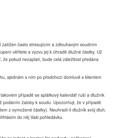
ní zatížen často stresujícím a zdlouhavým soudním
pení věřitele a vyzvu jej k úhradě dlužné částky. Už
 že pokud nezaplatí, bude celá záležitost předána
luhu, sjednám s ním po předchozí domluvě s klientem
 takovém případě se splátkový kalendář ruší a dlužník
 až podáním žaloby k soudu. Upozorňuji, že v případě
m z vymožené částky). Neuhradí-li dlužník svůj dluh,
řihlásím do něj Vaši pohledávku.