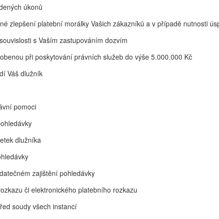
edených úkonů
azné zlepšení platební morálky Vašich zákazníků a v případě nutnosti 
v souvislosti s Vaším zastupováním dozvím
sobenou při poskytování právních služeb do výše 5.000.000 Kč
dí Váš dlužník
ávní pomoci
pohledávky
etek dlužníka
ohledávky
odatečném zajištění pohledávky
ozkazu či elektronického platebního rozkazu
řed soudy všech instancí