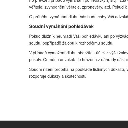
Po převzetí případu vymáhání pohledávky zjišťuji, zda
věřitele, zvýhodnění věřitele, zpronevěry, atd. Pokud 
O průběhu vymáhání dluhu Vás budu coby Váš advokát
Soudní vymáhání pohledávek
Pokud dlužník neuhradí Vaši pohledávku ani po výzvá
soudu, popřípadě žalobu k rozhodčímu soudu.
V případě vymožení dluhu obdržíte 100 % z výše žalova
pokuty. Odměna advokáta je hrazena z náhrady náklad
Soudní řízení probíhá na podkladě listinných důkazů, 
rozporuje důkazy a skutečnosti.