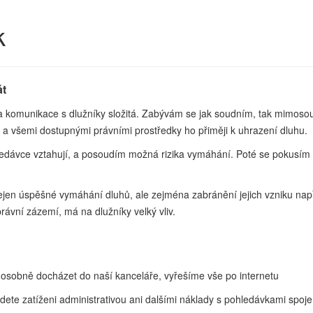
k
át
á a komunikace s dlužníky složitá. Zabývám se jak soudním, tak mim
 a všemi dostupnými právními prostředky ho přiměji k uhrazení dluhu.
ledávce vztahují, a posoudím možná rizika vymáhání. Poté se pokusí
jen úspěšné vymáhání dluhů, ale zejména zabránění jejich vzniku např
 právní zázemí, má na dlužníky velký vliv.
i osobně docházet do naší kanceláře, vyřešíme vše po internetu
te zatíženi administrativou ani dalšími náklady s pohledávkami spoj