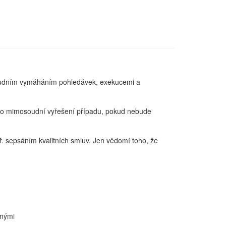
osoudním vymáháním pohledávek, exekucemi a
m o mimosoudní vyřešení případu, pokud nebude
. sepsáním kvalitních smluv. Jen vědomí toho, že
enými