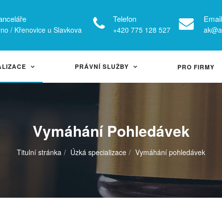
anceláře
Telefon
Email
no / Křenovice u Slavkova
+420 775 128 527
ak@ad
ALIZACE
PRÁVNÍ SLUŽBY
PRO FIRMY
Vymáhání Pohledávek
Titulní stránka
Úzká specializace
Vymáhání pohledávek