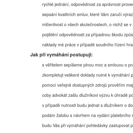
rychlé jednání, odpovědnost za správnost prov
sepsání kvalitních smluv, které Vám zaručí výr
mlčenlivost o všech skutečnostech, o nichž se 
pojištění odpovědnosti za případnou škodu způ
náklady mé práce v případě soudního řízení hra
Jak při vymáhání postupuji:
s věřitelem sepíšeme plnou moc a smlouvu o pr
zkompletuji veškeré doklady nutné k vymáhání 
pomocí veřejně dostupných zdrojů prověřím maj
coby advokát zašlu dlužníkovi výzvu k úhradě p
v případě nutnosti budu jednat s dlužníkem o d
podám žalobu s návrhem na vydání platebního r
budu Vás při vymáhání pohledávky zastupovat p