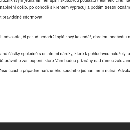
 dlužník svým jednáním nenaplnil skutkovou podstatu trestného činu. M
k naplnění došlo, po dohodě s klientem vypracuji a podám trestní oznám
 pravidelně informovat.
ch advokáta, či pokud nedodrží splátkový kalendář, obratem podávám n
né částky společně s ostatními nároky, které k pohledávce náležely, p
ů právního zastoupení, které Vám budou přiznány nad rámec žalované č
Vaše účast u případně nařízeného soudního jednání není nutná. Advoká