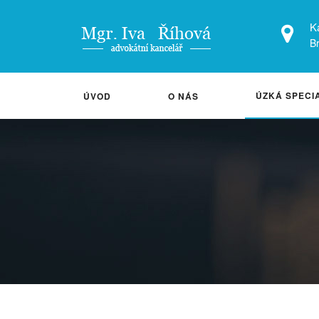
K
Br
ÚZKÁ SPECI
ÚVOD
O NÁS