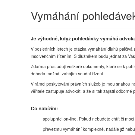
Vymáhání pohledáve
Je výhodné, když pohledávky vymáhá advok
V posledních letech je otázka vymáhání dluhů palčiv
insolvenčním řízením. S dlužníkem budu jednat za Vás
Zdarma prostuduji veškeré dokumenty, které se k poh
dohoda možná, zahájím soudní řízení.
V rámci poskytování právních služeb je mou snahou ne
věřitele zastupuje advokát, a že si tak zajistil odborné
Co nabízím:
spolupráci on-line. Pokud nebudete chtít či moc
převezmu vymáhání komplexně, nadále již nebude