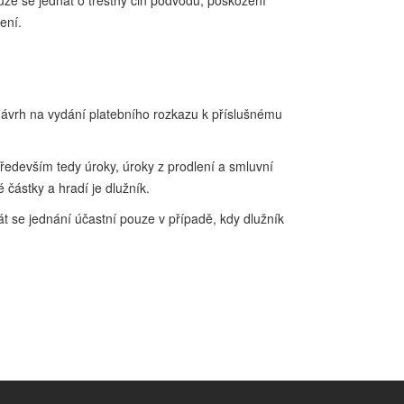
ůže se jednat o trestný čin podvodu, poškození
ení.
ávrh na vydání platebního rozkazu k příslušnému
ředevším tedy úroky, úroky z prodlení a smluvní
ástky a hradí je dlužník.
t se jednání účastní pouze v případě, kdy dlužník